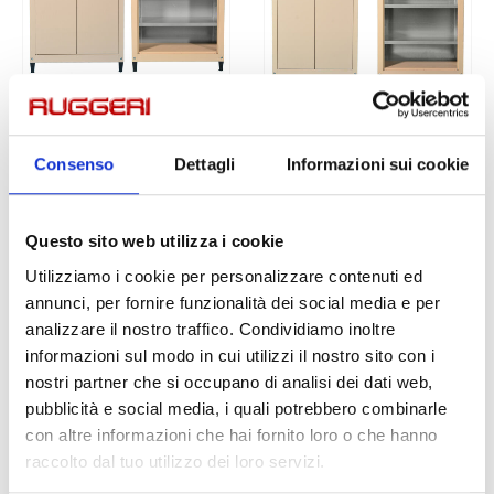
ARMADI ZINCOPLASTIFICATI
ARMADI ZINCOPLASTIFICATI
Armadi h90 cm
Armadi h120 cm
Consenso
Dettagli
Informazioni sui cookie
5.00
out of 5
4.50
out of 5
From
245,00
€
From
275,00
€
iva
iva
inclusa
inclusa
Questo sito web utilizza i cookie
Questo
Questo
SCEGLI
SCEGLI
Utilizziamo i cookie per personalizzare contenuti ed
prodotto
prodotto
annunci, per fornire funzionalità dei social media e per
ha
ha
CHIUSURA PER FERIE:
analizzare il nostro traffico. Condividiamo inoltre
più
più
informazioni sul modo in cui utilizzi il nostro sito con i
varianti.
varianti.
Saremo chiusi per ferie dal
nostri partner che si occupano di analisi dei dati web,
Le
Le
08/08/26 al 30/08/26.
pubblicità e social media, i quali potrebbero combinarle
opzioni
opzioni
possono
possono
con altre informazioni che hai fornito loro o che hanno
Gli ordini ricevuti fino al 03/08/26 saranno
essere
essere
evasi prima della chiusura, per i successivi,
raccolto dal tuo utilizzo dei loro servizi.
scelte
scelte
a settembre.