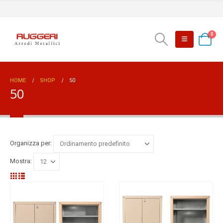
0
HOME
SHOP
50
50
Organizza per:
Mostra: