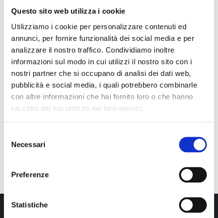
Questo sito web utilizza i cookie
Utilizziamo i cookie per personalizzare contenuti ed
annunci, per fornire funzionalità dei social media e per
CHIUSURA PER FERIE:
analizzare il nostro traffico. Condividiamo inoltre
informazioni sul modo in cui utilizzi il nostro sito con i
ARMADI ZINCOPLASTIFICATI
Saremo chiusi per ferie dal
Armadi h90 cm
nostri partner che si occupano di analisi dei dati web,
08/08/26 al 30/08/26.
pubblicità e social media, i quali potrebbero combinarle
5.00
out of 5
From
245,00
€
iva
con altre informazioni che hai fornito loro o che hanno
Gli ordini ricevuti fino al 03/08/26 saranno
inclusa
evasi prima della chiusura, per i successivi,
raccolto dal tuo utilizzo dei loro servizi.
Questo
a settembre.
SCEGLI
prodotto
Selezione
ha
ANCORA PER POCO
Necessari
del
più
consenso
varianti.
TEMPO!
Mostra:
Le
Preferenze
opzioni
possono
Con il codice
sconto20
hai uno
essere
Statistiche
SCONTO
di
2
0€
su un qualsiasi
scelte