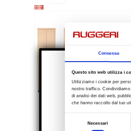
Consenso
Questo sito web utilizza i c
S
Utilizziamo i cookie per perso
Gli ordini ricevut
nostro traffico. Condividiamo 
di analisi dei dati web, pubbl
che hanno raccolto dal tuo uti
Selezione
ARMADI ZINCOPLASTIFICATI
Con il codice
scont
Necessari
del
Armadi h220 cm
consenso