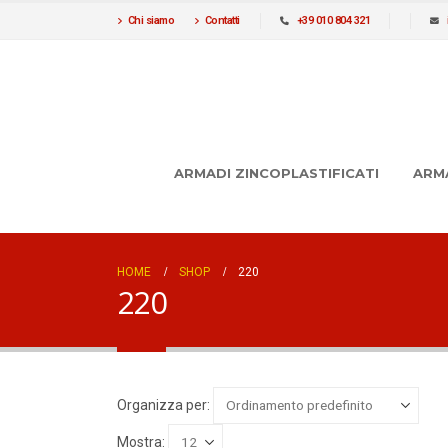
Chi siamo
Contatti
+39 010 804 321
ARMADI ZINCOPLASTIFICATI
ARM
HOME
SHOP
220
220
Organizza per:
Mostra: