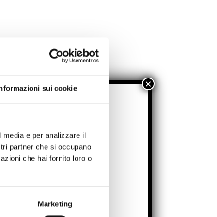
Informazioni sui cookie
6.
l media e per analizzare il
ssivi, a settembre.
ostri partner che si occupano
azioni che hai fornito loro o
rodotto E-commerce!
Marketing