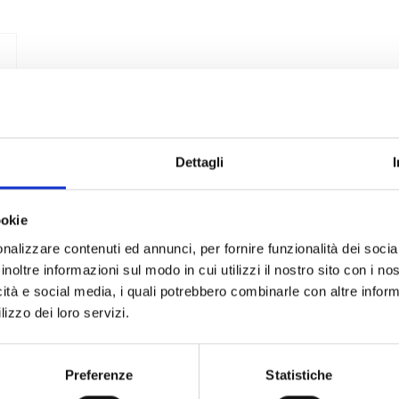
Dettagli
CHIUSURA PER FERIE:
ookie
aremo chiusi per ferie dal 08/08/26 al 30/08/2
nalizzare contenuti ed annunci, per fornire funzionalità dei socia
i fino al 03/08/26 saranno evasi prima della chiusura, per i succe
inoltre informazioni sul modo in cui utilizzi il nostro sito con i n
icità e social media, i quali potrebbero combinarle con altre inform
ANCORA PER POCO TEMPO!
lizzo dei loro servizi.
o20
hai uno
SCONTO
di
2
0€
su un qualsiasi p
Preferenze
Statistiche